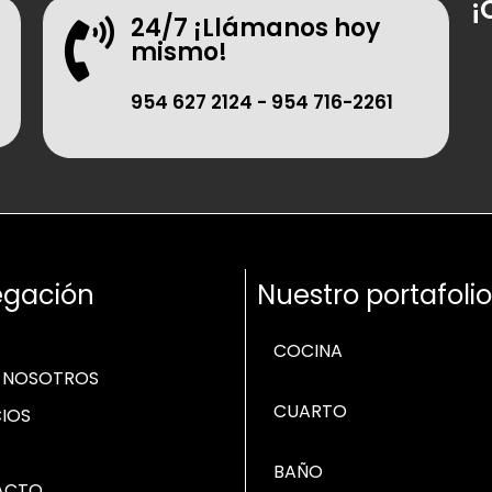
¡
24/7 ¡Llámanos hoy
mismo!
954 627 2124 -
954 716-2261
gación
Nuestro portafolio
COCINA
 NOSOTROS
CUARTO
CIOS
BAÑO
ACTO